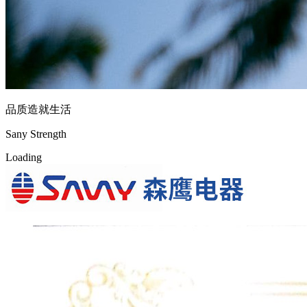
品质造就生活
Sany Strength
L
o
a
d
i
n
g