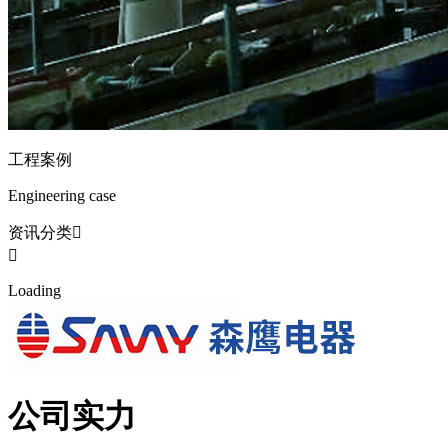
工程案例
Engineering case
资讯分类


L
o
a
d
i
n
g
公司实力