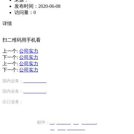
发布时间：
2020-06-08
访问量：
0
详情
扫二维码用手机看
上一个
:
公司实力
下一个
:
公司实力
上一个
:
公司实力
下一个
:
公司实力
国内业务：
13824752243
（手机号）
国内业务：
13824787348
（手机号）
出口业务：
+86-17820440610（座机）
邮件：
sany.xiezhengren@163.com
ptc@sunny-china.net